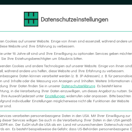
Datenschutzeinstellungen
LTER
MESSEBAU
WERBETECHNIK
RAUM IN RA
zen Cookies auf unserer Website. Einige von ihnen sind essenziell, während andere u
 diese Website und Ihre Erfahrung zu verbessern.
e unter 16 Jahre alt sind und Ihre Einwilligung zu optionalen Services geben möchte
Sie Ihre Erziehungsberechtigten um Erlaubnis bitten.
wenden Cookies und andere Technologien auf unserer Website. Einige von ihnen sind
ell, während andere uns helfen, diese Website und Ihre Erfahrung zu verbessern.
nbezogene Daten können verarbeitet werden (z. B. IP-Adressen), z. B. für personalisie
n und Inhalte oder die Messung von Anzeigen und Inhalten.
Weitere Informationen 
ung Ihrer Daten finden Sie in unserer
Datenschutzerklärung
.
Es besteht keine
chtung, in die Verarbeitung Ihrer Daten einzuwilligen, um dieses Angebot zu nutzen.
Si
Ihre Auswahl jederzeit unter
Einstellungen
widerrufen oder anpassen.
Bitte beachten 
fgrund individueller Einstellungen möglicherweise nicht alle Funktionen der Website
ar sind.
Services verarbeiten personenbezogene Daten in den USA. Mit Ihrer Einwilligung zur
 dieser Services willigen Sie auch in die Verarbeitung Ihrer Daten in den USA gemäß 
. a GDPR ein. Der EuGH stuft die USA als ein Land mit unzureichendem Datenschutz nac
ds ein. Es besteht beispielsweise die Gefahr, dass US-Behörden personenbezogene D