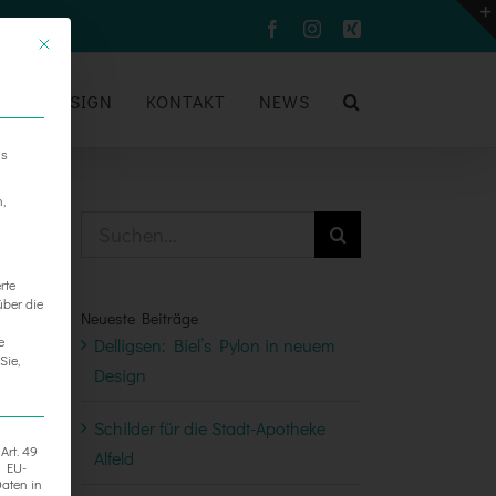
Facebook
Instagram
Xing
UM
DESIGN
KONTAKT
NEWS
ns
n,
Suche
nach:
rte
über die
Neueste Beiträge
e
Delligsen: Biel’s Pylon in neuem
Sie,
Design
Schilder für die Stadt-Apotheke
Art. 49
Alfeld
h EU-
aten in