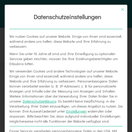
Zum
Tel. 05187 305 0
|
info@weber-werbung.de
Inhalt
Datenschutzeinstellungen
Facebook
Instagram
Xing
springen
Wir nutzen Cookies auf unserer Website. Einige von ihnen sind essenziell,
während andere uns helfen, diese Website und Ihre Erfahrung zu
verbessern.
Wenn Sie unter 16 Jahre alt sind und Ihre Einwilligung zu optionalen
Services geben möchten, müssen Sie Ihre Erziehungsberechtigten um
Erlaubnis bitten.
Wir verwenden Cookies und andere Technologien auf unserer Website.
Einige von ihnen sind essenziell, während andere uns helfen, diese
Website und Ihre Erfahrung zu verbessern.
Personenbezogene Daten
können verarbeitet werden (z. B. IP-Adressen), z. B. für personalisierte
Anzeigen und Inhalte oder die Messung von Anzeigen und Inhalten.
Weitere Informationen über die Verwendung Ihrer Daten finden Sie in
unserer
Datenschutzerklärung
.
Es besteht keine Verpflichtung, in die
Verarbeitung Ihrer Daten einzuwilligen, um dieses Angebot zu nutzen.
Sie
Wedding Time bei der Weber Werbung
können Ihre Auswahl jederzeit unter
Einstellungen
widerrufen oder
anpassen.
Bitte beachten Sie, dass aufgrund individueller Einstellungen
Delligsen
möglicherweise nicht alle Funktionen der Website verfügbar sind.
Einige Services verarbeiten personenbezogene Daten in den USA. Mit