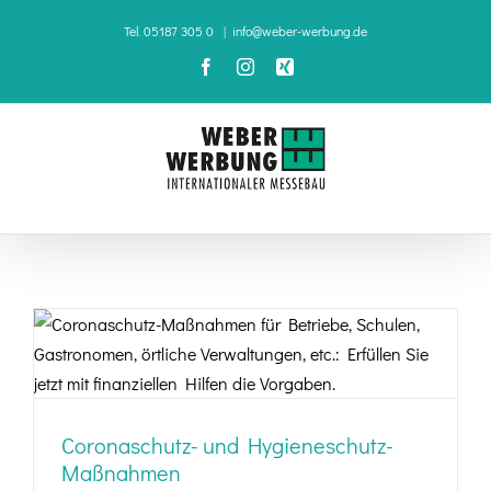
Zum
Tel. 05187 305 0
|
info@weber-werbung.de
Inhalt
Facebook
Instagram
Xing
springen
Coronaschutz- und Hygieneschutz-
Maßnahmen
Coronaschutz- und Hygieneschutz-
Maßnahmen