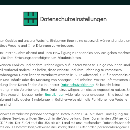
Datenschutzeinstellungen
LTER
MESSEBAU
WERBETECHNIK
RAUM IN RA
zen Cookies auf unserer Website. Einige von ihnen sind essenziell, während andere u
 diese Website und Ihre Erfahrung zu verbessern.
e unter 16 Jahre alt sind und Ihre Einwilligung zu optionalen Services geben möchte
Sie Ihre Erziehungsberechtigten um Erlaubnis bitten.
wenden Cookies und andere Technologien auf unserer Website. Einige von ihnen sind
ell, während andere uns helfen, diese Website und Ihre Erfahrung zu verbessern.
nbezogene Daten können verarbeitet werden (z. B. IP-Adressen), z. B. für personalisie
n und Inhalte oder die Messung von Anzeigen und Inhalten.
Weitere Informationen 
ung Ihrer Daten finden Sie in unserer
Datenschutzerklärung
.
Es besteht keine
chtung, in die Verarbeitung Ihrer Daten einzuwilligen, um dieses Angebot zu nutzen.
Si
Ihre Auswahl jederzeit unter
Einstellungen
widerrufen oder anpassen.
Bitte beachten 
fgrund individueller Einstellungen möglicherweise nicht alle Funktionen der Website
ar sind.
Services verarbeiten personenbezogene Daten in den USA. Mit Ihrer Einwilligung zur
 dieser Services willigen Sie auch in die Verarbeitung Ihrer Daten in den USA gemäß 
. a GDPR ein. Der EuGH stuft die USA als ein Land mit unzureichendem Datenschutz nac
ds ein. Es besteht beispielsweise die Gefahr, dass US-Behörden personenbezogene D