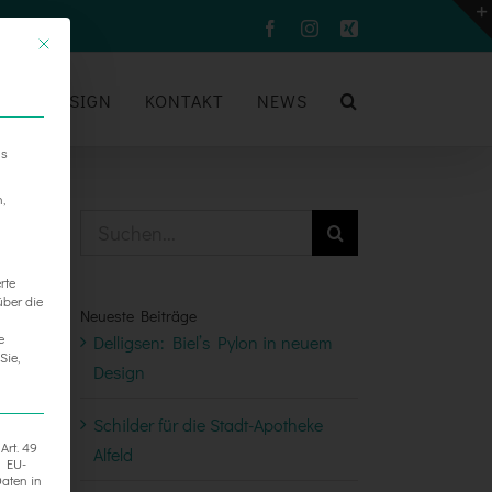
Facebook
Instagram
Xing
UM
DESIGN
KONTAKT
NEWS
ns
n,
Suche
nach:
rte
über die
Neueste Beiträge
e
Delligsen: Biel’s Pylon in neuem
Sie,
Design
Schilder für die Stadt-Apotheke
Art. 49
Alfeld
h EU-
aten in