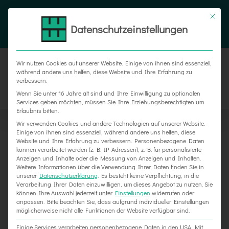
Zum
Tel. 05187 305 0
|
info@weber-werbung.de
Inhalt
Datenschutzeinstellungen
Facebook
Instagram
Xing
springen
Wir nutzen Cookies auf unserer Website. Einige von ihnen sind essenziell,
während andere uns helfen, diese Website und Ihre Erfahrung zu
verbessern.
Wenn Sie unter 16 Jahre alt sind und Ihre Einwilligung zu optionalen
Services geben möchten, müssen Sie Ihre Erziehungsberechtigten um
Erlaubnis bitten.
Wir verwenden Cookies und andere Technologien auf unserer Website.
Einige von ihnen sind essenziell, während andere uns helfen, diese
Website und Ihre Erfahrung zu verbessern.
Personenbezogene Daten
können verarbeitet werden (z. B. IP-Adressen), z. B. für personalisierte
Anzeigen und Inhalte oder die Messung von Anzeigen und Inhalten.
Weitere Informationen über die Verwendung Ihrer Daten finden Sie in
unserer
Datenschutzerklärung
.
Es besteht keine Verpflichtung, in die
Verarbeitung Ihrer Daten einzuwilligen, um dieses Angebot zu nutzen.
Sie
können Ihre Auswahl jederzeit unter
Einstellungen
widerrufen oder
Messestand für Bornemann | Innotrans
anpassen.
Bitte beachten Sie, dass aufgrund individueller Einstellungen
möglicherweise nicht alle Funktionen der Website verfügbar sind.
Einige Services verarbeiten personenbezogene Daten in den USA. Mit