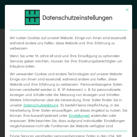
Zum
Tel. 05187 305 0
|
info@weber-werbung.de
Inhalt
Datenschutzeinstellungen
Facebook
Instagram
Xing
springen
Wir nutzen Cookies auf unserer Website. Einige von ihnen sind essenziell,
während andere uns helfen, diese Website und Ihre Erfahrung zu
verbessern.
Wenn Sie unter 16 Jahre alt sind und Ihre Einwilligung zu optionalen
Services geben möchten, müssen Sie Ihre Erziehungsberechtigten um
Erlaubnis bitten.
Wir verwenden Cookies und andere Technologien auf unserer Website.
Einige von ihnen sind essenziell, während andere uns helfen, diese
Website und Ihre Erfahrung zu verbessern.
Personenbezogene Daten
können verarbeitet werden (z. B. IP-Adressen), z. B. für personalisierte
Anzeigen und Inhalte oder die Messung von Anzeigen und Inhalten.
Weitere Informationen über die Verwendung Ihrer Daten finden Sie in
unserer
Datenschutzerklärung
.
Es besteht keine Verpflichtung, in die
Verarbeitung Ihrer Daten einzuwilligen, um dieses Angebot zu nutzen.
Sie
können Ihre Auswahl jederzeit unter
Einstellungen
widerrufen oder
Bürgermeister Willudda zu Besuch
anpassen.
Bitte beachten Sie, dass aufgrund individueller Einstellungen
möglicherweise nicht alle Funktionen der Website verfügbar sind.
Einige Services verarbeiten personenbezogene Daten in den USA. Mit