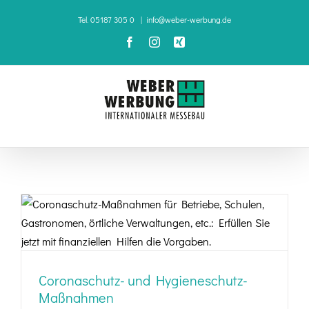
Zum
Tel. 05187 305 0
|
info@weber-werbung.de
Inhalt
Facebook
Instagram
Xing
springen
Coronaschutz- und Hygieneschutz-
Maßnahmen
Coronaschutz- und Hygieneschutz-
Maßnahmen