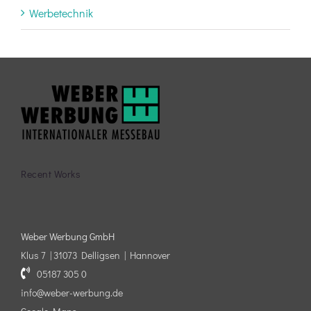
Werbetechnik
Recent Works
Weber Werbung GmbH
Klus 7 | 31073 Delligsen | Hannover
05187 305 0
info@weber-werbung.de