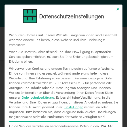
Zum
Tel. 05187 305 0
|
info@weber-werbung.de
Inhalt
Datenschutzeinstellungen
Facebook
Instagram
Xing
springen
Wir nutzen Cookies auf unserer Website. Einige von ihnen sind essenziell,
während andere uns helfen, diese Website und Ihre Erfahrung zu
verbessern.
Wenn Sie unter 16 Jahre alt sind und Ihre Einwilligung zu optionalen
Services geben möchten, müssen Sie Ihre Erziehungsberechtigten um
Erlaubnis bitten.
Wir verwenden Cookies und andere Technologien auf unserer Website.
Einige von ihnen sind essenziell, während andere uns helfen, diese
Website und Ihre Erfahrung zu verbessern.
Personenbezogene Daten
können verarbeitet werden (z. B. IP-Adressen), z. B. für personalisierte
Anzeigen und Inhalte oder die Messung von Anzeigen und Inhalten.
Weitere Informationen über die Verwendung Ihrer Daten finden Sie in
unserer
Datenschutzerklärung
.
Es besteht keine Verpflichtung, in die
Verarbeitung Ihrer Daten einzuwilligen, um dieses Angebot zu nutzen.
Sie
können Ihre Auswahl jederzeit unter
Einstellungen
widerrufen oder
Bürgermeister Willudda zu Besuch
anpassen.
Bitte beachten Sie, dass aufgrund individueller Einstellungen
möglicherweise nicht alle Funktionen der Website verfügbar sind.
Einige Services verarbeiten personenbezogene Daten in den USA. Mit