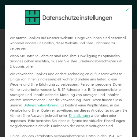
Zum
Tel. 05187 305 0
|
info@weber-werbung.de
Inhalt
Datenschutzeinstellungen
Facebook
Instagram
Xing
springen
Wir nutzen Cookies auf unserer Website. Einige von ihnen sind essenziell,
während andere uns helfen, diese Website und Ihre Erfahrung zu
verbessern.
Wenn Sie unter 16 Jahre alt sind und Ihre Einwilligung zu optionalen
Services geben möchten, müssen Sie Ihre Erziehungsberechtigten um
Erlaubnis bitten.
Wir verwenden Cookies und andere Technologien auf unserer Website.
Einige von ihnen sind essenziell, während andere uns helfen, diese
Website und Ihre Erfahrung zu verbessern.
Personenbezogene Daten
können verarbeitet werden (z. B. IP-Adressen), z. B. für personalisierte
Anzeigen und Inhalte oder die Messung von Anzeigen und Inhalten.
Weitere Informationen über die Verwendung Ihrer Daten finden Sie in
unserer
Datenschutzerklärung
.
Es besteht keine Verpflichtung, in die
Verarbeitung Ihrer Daten einzuwilligen, um dieses Angebot zu nutzen.
Sie
können Ihre Auswahl jederzeit unter
Einstellungen
widerrufen oder
Alles Neu macht 2020 bei Weber Werbung
anpassen.
Bitte beachten Sie, dass aufgrund individueller Einstellungen
möglicherweise nicht alle Funktionen der Website verfügbar sind.
Einige Services verarbeiten personenbezogene Daten in den USA. Mit