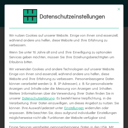
Zum
Tel. 05187 305 0
|
info@weber-werbung.de
Inhalt
Datenschutzeinstellungen
Facebook
Instagram
Xing
springen
Wir nutzen Cookies auf unserer Website. Einige von ihnen sind essenziell,
während andere uns helfen, diese Website und Ihre Erfahrung zu
verbessern.
Wenn Sie unter 16 Jahre alt sind und Ihre Einwilligung zu optionalen
Services geben möchten, müssen Sie Ihre Erziehungsberechtigten um
Erlaubnis bitten.
Wir verwenden Cookies und andere Technologien auf unserer Website.
Einige von ihnen sind essenziell, während andere uns helfen, diese
Website und Ihre Erfahrung zu verbessern.
Personenbezogene Daten
können verarbeitet werden (z. B. IP-Adressen), z. B. für personalisierte
Anzeigen und Inhalte oder die Messung von Anzeigen und Inhalten.
Weitere Informationen über die Verwendung Ihrer Daten finden Sie in
unserer
Datenschutzerklärung
.
Es besteht keine Verpflichtung, in die
Verarbeitung Ihrer Daten einzuwilligen, um dieses Angebot zu nutzen.
Sie
können Ihre Auswahl jederzeit unter
Einstellungen
widerrufen oder
Neue Schilder für TOP-LABEL
anpassen.
Bitte beachten Sie, dass aufgrund individueller Einstellungen
möglicherweise nicht alle Funktionen der Website verfügbar sind.
Einige Services verarbeiten personenbezogene Daten in den USA. Mit