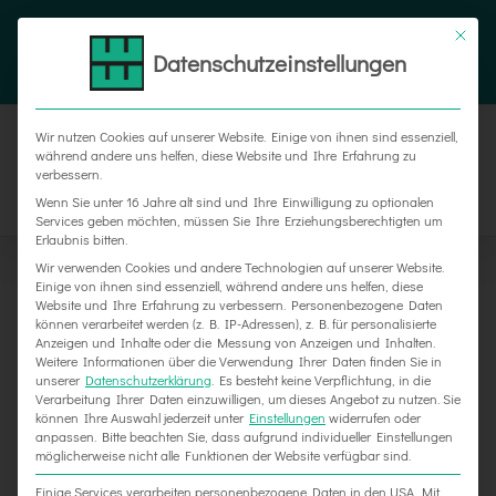
Zum
Tel. 05187 305 0
|
info@weber-werbung.de
Inhalt
Datenschutzeinstellungen
Facebook
Instagram
Xing
springen
Wir nutzen Cookies auf unserer Website. Einige von ihnen sind essenziell,
während andere uns helfen, diese Website und Ihre Erfahrung zu
verbessern.
Wenn Sie unter 16 Jahre alt sind und Ihre Einwilligung zu optionalen
Services geben möchten, müssen Sie Ihre Erziehungsberechtigten um
Erlaubnis bitten.
Wir verwenden Cookies und andere Technologien auf unserer Website.
Einige von ihnen sind essenziell, während andere uns helfen, diese
Website und Ihre Erfahrung zu verbessern.
Personenbezogene Daten
können verarbeitet werden (z. B. IP-Adressen), z. B. für personalisierte
Anzeigen und Inhalte oder die Messung von Anzeigen und Inhalten.
Weitere Informationen über die Verwendung Ihrer Daten finden Sie in
unserer
Datenschutzerklärung
.
Es besteht keine Verpflichtung, in die
Verarbeitung Ihrer Daten einzuwilligen, um dieses Angebot zu nutzen.
Sie
können Ihre Auswahl jederzeit unter
Einstellungen
widerrufen oder
Image steigern – Sichtbarkeit erhöhen
anpassen.
Bitte beachten Sie, dass aufgrund individueller Einstellungen
möglicherweise nicht alle Funktionen der Website verfügbar sind.
Einige Services verarbeiten personenbezogene Daten in den USA. Mit