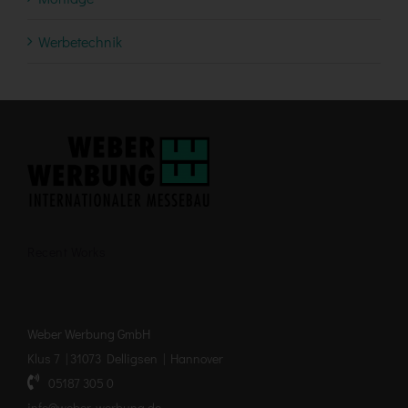
Werbetechnik
Recent Works
Weber Werbung GmbH
Klus 7 | 31073 Delligsen | Hannover
05187 305 0
info@weber-werbung.de