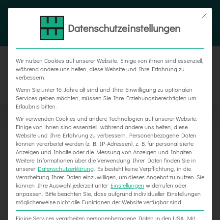
Zum
Tel. 05187 305 0
|
info@weber-werbung.de
Inhalt
Datenschutzeinstellungen
Facebook
Instagram
Xing
springen
Wir nutzen Cookies auf unserer Website. Einige von ihnen sind essenziell,
während andere uns helfen, diese Website und Ihre Erfahrung zu
verbessern.
Wenn Sie unter 16 Jahre alt sind und Ihre Einwilligung zu optionalen
Services geben möchten, müssen Sie Ihre Erziehungsberechtigten um
Erlaubnis bitten.
Wir verwenden Cookies und andere Technologien auf unserer Website.
Einige von ihnen sind essenziell, während andere uns helfen, diese
Website und Ihre Erfahrung zu verbessern.
Personenbezogene Daten
können verarbeitet werden (z. B. IP-Adressen), z. B. für personalisierte
Anzeigen und Inhalte oder die Messung von Anzeigen und Inhalten.
Weitere Informationen über die Verwendung Ihrer Daten finden Sie in
unserer
Datenschutzerklärung
.
Es besteht keine Verpflichtung, in die
Verarbeitung Ihrer Daten einzuwilligen, um dieses Angebot zu nutzen.
Sie
können Ihre Auswahl jederzeit unter
Einstellungen
widerrufen oder
Weihnachtsbäume bei der Sparkasse
anpassen.
Bitte beachten Sie, dass aufgrund individueller Einstellungen
möglicherweise nicht alle Funktionen der Website verfügbar sind.
Einige Services verarbeiten personenbezogene Daten in den USA. Mit