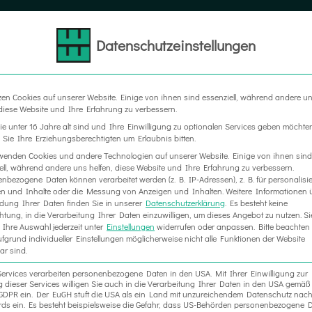
Datenschutzeinstellungen
LTER
MESSEBAU
WERBETECHNIK
RAUM IN RA
zen Cookies auf unserer Website. Einige von ihnen sind essenziell, während andere u
 diese Website und Ihre Erfahrung zu verbessern.
e unter 16 Jahre alt sind und Ihre Einwilligung zu optionalen Services geben möchte
Sie Ihre Erziehungsberechtigten um Erlaubnis bitten.
wenden Cookies und andere Technologien auf unserer Website. Einige von ihnen sind
ell, während andere uns helfen, diese Website und Ihre Erfahrung zu verbessern.
nbezogene Daten können verarbeitet werden (z. B. IP-Adressen), z. B. für personalisie
n und Inhalte oder die Messung von Anzeigen und Inhalten.
Weitere Informationen 
ung Ihrer Daten finden Sie in unserer
Datenschutzerklärung
.
Es besteht keine
chtung, in die Verarbeitung Ihrer Daten einzuwilligen, um dieses Angebot zu nutzen.
Si
Ihre Auswahl jederzeit unter
Einstellungen
widerrufen oder anpassen.
Bitte beachten 
fgrund individueller Einstellungen möglicherweise nicht alle Funktionen der Website
ar sind.
Services verarbeiten personenbezogene Daten in den USA. Mit Ihrer Einwilligung zur
 dieser Services willigen Sie auch in die Verarbeitung Ihrer Daten in den USA gemäß 
. a GDPR ein. Der EuGH stuft die USA als ein Land mit unzureichendem Datenschutz nac
ds ein. Es besteht beispielsweise die Gefahr, dass US-Behörden personenbezogene D