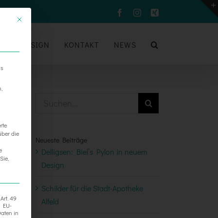
Facebook
Instagram
Xing
UM
DESIGN
KONTAKT
NEWS
ns
n,
Suche
nach:
rte
über die
Neueste Beiträge
e
Delligsen: Biel’s Pylon in neuem
Sie,
Design
Schilder für die Stadt-Apotheke
Art. 49
Alfeld
h EU-
aten in