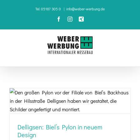
Zum
Tel. 05187 305 0
|
info@weber-werbung.de
Inhalt
Facebook
Instagram
Xing
springen
Delligsen: Biel’s Pylon in neuem Design
Delligsen: Biel’s Pylon in neuem
Design