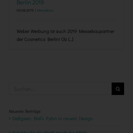
Berlin 2019
09.08.2019
|
Messebau
Weber Werbung ist auch 2019 Messebaupartner
der Cosmetica Berlin! Ob [...]
Suche
nach:
Neueste Beiträge
Delligsen: Biel’s Pylon in neuem Design
Schilder für die Stadt-Apotheke Alfeld