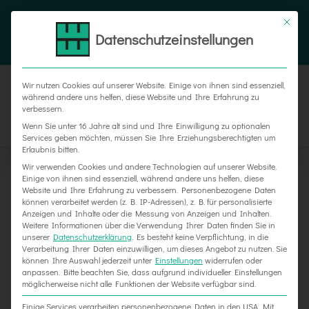
Zum
Tel. 05187 305 0
|
info@weber-werbung.de
Inhalt
Datenschutzeinstellungen
Facebook
Instagram
Xing
springen
Wir nutzen Cookies auf unserer Website. Einige von ihnen sind essenziell,
während andere uns helfen, diese Website und Ihre Erfahrung zu
verbessern.
Wenn Sie unter 16 Jahre alt sind und Ihre Einwilligung zu optionalen
Services geben möchten, müssen Sie Ihre Erziehungsberechtigten um
Erlaubnis bitten.
Wir verwenden Cookies und andere Technologien auf unserer Website.
Einige von ihnen sind essenziell, während andere uns helfen, diese
Website und Ihre Erfahrung zu verbessern.
Personenbezogene Daten
können verarbeitet werden (z. B. IP-Adressen), z. B. für personalisierte
Anzeigen und Inhalte oder die Messung von Anzeigen und Inhalten.
Weitere Informationen über die Verwendung Ihrer Daten finden Sie in
unserer
Datenschutzerklärung
.
Es besteht keine Verpflichtung, in die
Verarbeitung Ihrer Daten einzuwilligen, um dieses Angebot zu nutzen.
Sie
können Ihre Auswahl jederzeit unter
Einstellungen
widerrufen oder
Neues Schild für Praxis Berberich
anpassen.
Bitte beachten Sie, dass aufgrund individueller Einstellungen
möglicherweise nicht alle Funktionen der Website verfügbar sind.
Einige Services verarbeiten personenbezogene Daten in den USA. Mit